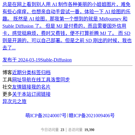
总是在网上看到别人用 AI 制作各种美丽的小姐姐图片，难免
有些心痒痒，也想亲自动手尝试一番，体验一下 AI 绘图的乐
趣。 既然是 AI 绘图，那我第一个想到的就是 Midjourney 和
Stable Diffusion 了。 但是 MJ 是付费的，而且需要国外信用
卡，感觉挺麻烦，费时又费钱，便不打算折腾 MJ 了。 而 SD
则是开源的，可以自己部署。但是之前 SD 刚出的时候，我也
去了...
发布于
2024-03-19
Stable-Diffusion
博客
近期
分类
标签
归档
工具
网址导航
在线工具
洛雪同步
社交
友情链接
我的名片
更多
关于本站
订阅链接
异次元之旅
|
萌ICP备20240007号
赣ICP备2021009406号
今日访问量
23
总访问量
19,390