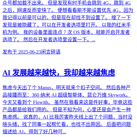
众号都加载不出来。 但是发现有时手机会跳到 4G，跳到 4G
之后，网速反而变快了。 便想看看能不能设置优先 4G，因为
我记得以前是可以的，但是现在却找不到设置了。 搜了一下
发现是被隐藏了，可以在开发者选项里打开。 以我的红米手
机为例。 我的设备里面连点 7 次 OS 版本，就能开启开发者
选项了。 然后在开发者选项里设置一下。...
发布于
2025-06-23
闲言碎语
AI 发展越来越快，我却越来越焦虑
焦虑今天出了个 Manus，明天就来个扣子空间。 然后各种产
品接踵而至：360 纳米 AI 超级智能体、昆仑万维 Skywork。
今天又看到个 Flowith。 虽然在我看来这是件好事，毕竟这些
产品都是给我们用的。 但是不知为何，心里还是会产生一种
焦虑感。 说真的，AI 比我厉害昨天线上出了个问题，当时没
啥头绪，找了同事一起帮忙看，也找不出原因。 后面把问题
描述给 AI，得到了好几种可...