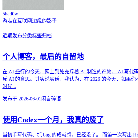
5had0w
游走在互联网边缘的影子
近期发布
分类
标签
归档
个人博客，最后的自留地
在 AI 盛行的今天，网上到处充斥着 AI 制造的产物。 AI 
斥 AI 的意思。其实说实话，我认为，在 2026 的今天，如果
时候...
发布于
2026-06-01
闲言碎语
使用Codex一个月，我真的废了
当初手写代码、抓 bug 的成就感，已经没了。 而第一次写出 He