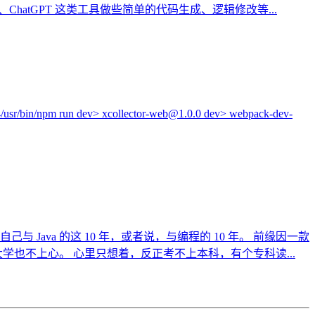
、ChatGPT 这类工具做些简单的代码生成、逻辑修改等...
 run dev> xcollector-web@1.0.0 dev> webpack-dev-
自己与 Java 的这 10 年，或者说，与编程的 10 年。 前缘因一款
大学也不上心。 心里只想着，反正考不上本科，有个专科读...