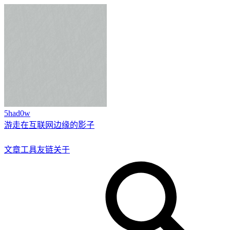
5had0w
游走在互联网边缘的影子
文章
工具
友链
关于