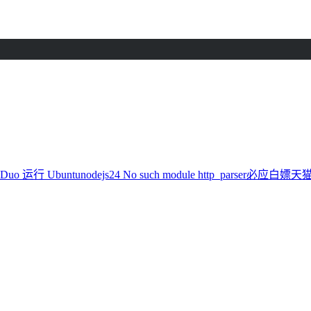
 Duo 运行 Ubuntu
nodejs24 No such module http_parser
必应白嫖天猫