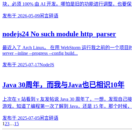
块，必须 100% 由 AI 开发。哪怕是旧的功能进行调整，也要保证
发布于
2026-05-09
闲言碎语
nodejs24 No such module http_parser
最近入了 Arch Linux。 在用 WebStorm 运行我之前的一个项目时，出现以下错误。 
server --inline --progress --config build...
发布于
2025-07-17
NodeJS
Java 30周年，而我与Java也已相识10年
上次在 v 站看到 v 友发帖说 Java 30 周年了，一想，发现自己
游戏，知道了编程第一次了解到 Java，还是 15 年，那个
发布于
2025-07-05
闲言碎语
1
2
3
…
15