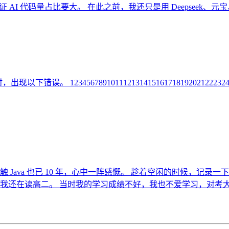
 AI 代码量占比要大。 在此之前，我还只是用 Deepseek、元宝
123456789101112131415161718192021222324/usr/bin/npm
接触 Java 也已 10 年，心中一阵感慨。 趁着空闲的时候，记录一下
时候，我还在读高二。 当时我的学习成绩不好，我也不爱学习，对考